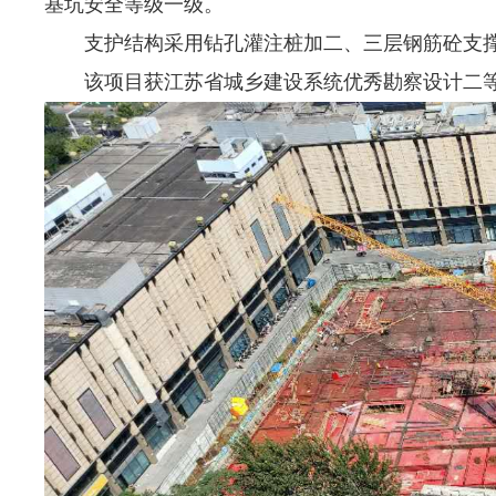
基坑安全等级一级。
支护结构
采用钻孔灌注桩加
二、三
层钢筋砼支
该项目获江苏省城乡建设系统优秀勘察设计二